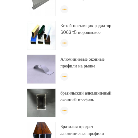
алюминиевые профили
экструзии
Китай поставщик радиатор
6063 t5 порошковое
покрытие алюминиевого
профиля окно
экструзионная рама
Алюминиевые оконные
профили на рынке
Бразилии
бразильский алюминиевый
оконный профиль
анодированный
алюминиевый оконный
профиль из фарфора
Бразилия продает
алюминиевые профили