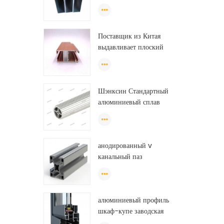
хорошего качества для
изготовления
экструзионных дверей и
Поставщик из Китая
окон.
выдавливает плоский
алюминиевый профиль для
теплицы из Эфиопии
Шэнксин Стандартный
алюминиевый сплав
экструзионные трубы
алюминиевые круглые
трубки (круг) профили
анодированный v
канальный паз
экструдированный
промышленный
направляющий рельс на
алюминиевый профиль
тонну алюминиевого
шкаф-купе заводская
профиля
дверь, алюминиевый