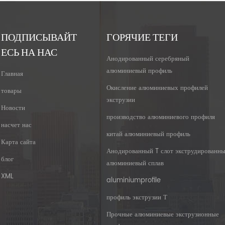
ПОДПИСЫВАЙТ
ГОРЯЧИЕ ТЕГИ
ЕСЬ НА НАС
Анодированный серебряный
алюминиевый профиль
Главная
Окисление алюминиевых профилей
товары
экструзии
Новости
производство алюминиевого профиля
насчет нас
китай алюминиевый профиль
Карта сайта
Анодированный T слот экструдированн
блог
алюминиевый сплав
XML
aluminiumprofile
профиль экструзии Т
Прочные алюминиевые экструзионные