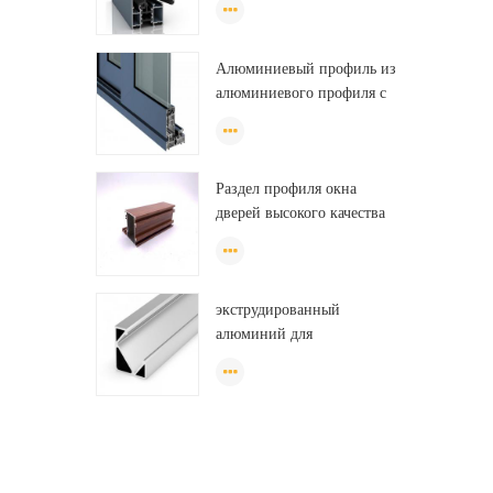
профиль для гардероба,
oem шкаф алюминиевый
Алюминиевый профиль из
профиль
алюминиевого профиля с
порошковым покрытием из
ПВХ
Раздел профиля окна
дверей высокого качества
низкой цены алюминиевый
для раздвижного окна
Алжира
экструдированный
алюминий для
светодиодных
светильников,
светодиодные
алюминиевые профили,
светодиодные полосы