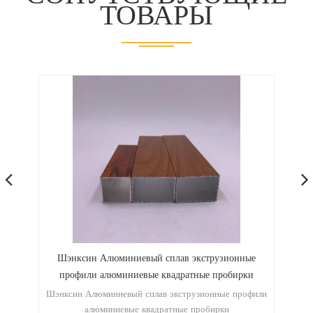
ТОВАРЫ
ed
Шэнксин Алюминиевый сплав экструзионные
C
nd
профили алюминиевые квадратные пробирки
at
Шэнксин Алюминиевый сплав экструзионные профили
алюминиевые квадратные пробирки
Al