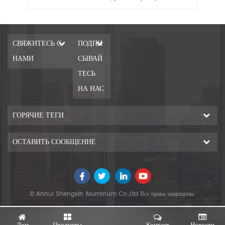
he
iles
ir
r
kes
S
СВЯЖИТЕСЬ С
ПОДПИ
ing,
p
НАМИ
СЫВАЙ
pr
ТЕСЬ
an
НА НАС
ГОРЯЧИЕ ТЕГИ
b
ОСТАВИТЬ СООБЩЕНИЕ
re
Chi
© Anhui Shengxin Aluminum Co.,Ltd Все права защищены.