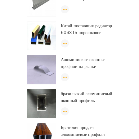
алюминиевые профили
экструзии
Китай поставщик радиатор
6063 t5 порошковое
покрытие алюминиевого
профиля окно
экструзионная рама
Алюминиевые оконные
профили на рынке
Бразилии
бразильский алюминиевый
оконный профиль
анодированный
алюминиевый оконный
профиль из фарфора
Бразилия продает
алюминиевые профили