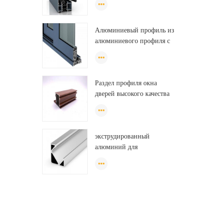
профиль для гардероба,
oem шкаф алюминиевый
Алюминиевый профиль из
профиль
алюминиевого профиля с
порошковым покрытием из
ПВХ
Раздел профиля окна
дверей высокого качества
низкой цены алюминиевый
для раздвижного окна
Алжира
экструдированный
алюминий для
светодиодных
светильников,
светодиодные
алюминиевые профили,
светодиодные полосы