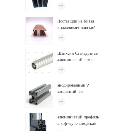
хорошего качества для
изготовления
экструзионных дверей и
Поставщик из Китая
окон.
выдавливает плоский
алюминиевый профиль для
теплицы из Эфиопии
Шэнксин Стандартный
алюминиевый сплав
экструзионные трубы
алюминиевые круглые
трубки (круг) профили
анодированный v
канальный паз
экструдированный
промышленный
направляющий рельс на
алюминиевый профиль
тонну алюминиевого
шкаф-купе заводская
профиля
дверь, алюминиевый