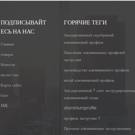
ПОДПИСЫВАЙТ
ГОРЯЧИЕ ТЕГИ
ЕСЬ НА НАС
Анодированный серебряный
алюминиевый профиль
Главная
Окисление алюминиевых профилей
товары
экструзии
Новости
производство алюминиевого профиля
насчет нас
китай алюминиевый профиль
Карта сайта
Анодированный T слот экструдированн
блог
алюминиевый сплав
XML
aluminiumprofile
профиль экструзии Т
Прочные алюминиевые экструзионные