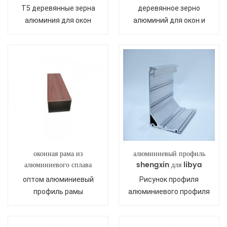
алюминия для окон
для окон и дверей
T5 деревянные зерна
деревянное зерно
алюминия для окон
алюминий для окон и
дверей
оконная рама из
алюминиевый профиль
алюминиевого сплава
shengxin для libya
оптом алюминиевый
Рисунок профиля
профиль рамы
алюминиевого профиля
Shengxin для
Ливия