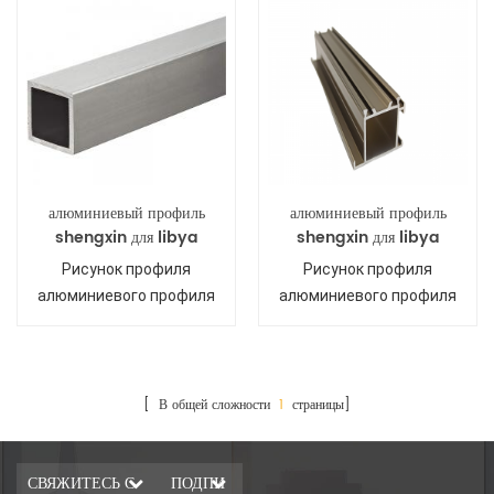
алюминиевый профиль
алюминиевый профиль
shengxin для libya
shengxin для libya
Рисунок профиля
Рисунок профиля
алюминиевого профиля
алюминиевого профиля
Shengxin для
Shengxin для
Ливия
Ливия
[ В общей сложности
1
страницы]
СВЯЖИТЕСЬ С
ПОДПИ