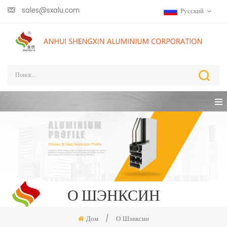
sales@sxalu.com
Русский
О ШЭНКСИН
Дом
/
О Шэнксин