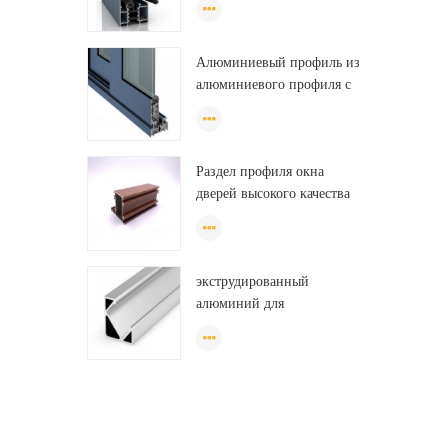
профиль для гардероба,
oem шкаф алюминиевый
Алюминиевый профиль из
профиль
алюминиевого профиля с
порошковым покрытием из
ПВХ
Раздел профиля окна
дверей высокого качества
низкой цены алюминиевый
для раздвижного окна
Алжира
экструдированный
алюминий для
светодиодных
светильников,
светодиодные
алюминиевые профили,
светодиодные полосы