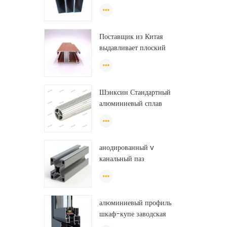
хорошего качества для
изготовления
экструзионных дверей и
Поставщик из Китая
окон.
выдавливает плоский
алюминиевый профиль для
теплицы из Эфиопии
Шэнксин Стандартный
алюминиевый сплав
экструзионные трубы
алюминиевые круглые
трубки (круг) профили
анодированный v
канальный паз
экструдированный
промышленный
направляющий рельс на
алюминиевый профиль
тонну алюминиевого
шкаф-купе заводская
профиля
дверь, алюминиевый