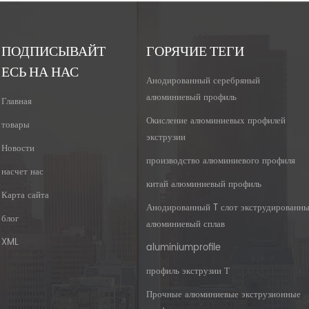
ПОДПИСЫВАЙТ
ГОРЯЧИЕ ТЕГИ
ЕСЬ НА НАС
Анодированный серебряный
алюминиевый профиль
Главная
Окисление алюминиевых профилей
товары
экструзии
Новости
производство алюминиевого профиля
насчет нас
китай алюминиевый профиль
Карта сайта
Анодированный T слот экструдированн
блог
алюминиевый сплав
XML
aluminiumprofile
профиль экструзии Т
Прочные алюминиевые экструзионные