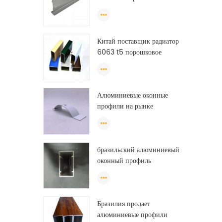
алюминиевые профили
экструзии
Китай поставщик радиатор
6063 t5 порошковое
покрытие алюминиевого
профиля окно
экструзионная рама
Алюминиевые оконные
профили на рынке
Бразилии
бразильский алюминиевый
оконный профиль
анодированный
алюминиевый оконный
профиль из фарфора
Бразилия продает
алюминиевые профили