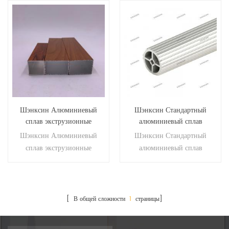
Шэнксин Алюминиевый
Шэнксин Стандартный
сплав экструзионные
алюминиевый сплав
профили алюминиевые
экструзионные трубы
Шэнксин Алюминиевый
Шэнксин Стандартный
квадратные пробирки
алюминиевые круглые
сплав экструзионные
алюминиевый сплав
трубки (круг) профили
профили алюминиевые
экструзионные трубы
квадратные пробирки
алюминиевые круглые
трубки (круг) профили
[ В общей сложности
1
страницы]